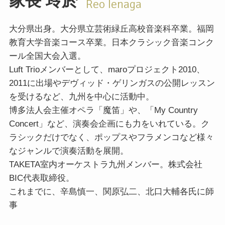
家長 玲於
Reo Ienaga
大分県出身。大分県立芸術緑丘高校音楽科卒業。福岡
教育大学音楽コース卒業。日本クラシック音楽コンク
ール全国大会入選。
Luft Trioメンバーとして、maroプロジェクト2010、
2011に出場やデヴィッド・ゲリンガスの公開レッスン
を受けるなど、九州を中心に活動中。
博多法人会主催オペラ「魔笛」や、「My Country
Concert」など、演奏会企画にも力をいれている。ク
ラシックだけでなく、ポップスやフラメンコなど様々
なジャンルで演奏活動を展開。
TAKETA室内オーケストラ九州メンバー。株式会社
BIC代表取締役。
これまでに、辛島慎一、関原弘二、北口大輔各氏に師
事