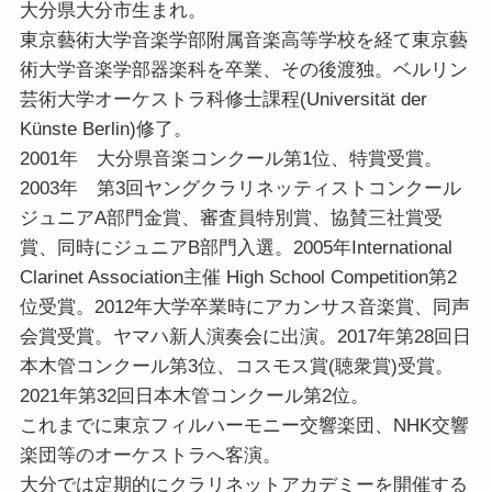
大分県大分市生まれ。
東京藝術大学音楽学部附属音楽高等学校を経て東京藝
術大学音楽学部器楽科を卒業、その後渡独。ベルリン
芸術大学オーケストラ科修士課程(Universität der
Künste Berlin)修了。
2001年 大分県音楽コンクール第1位、特賞受賞。
2003年 第3回ヤングクラリネッティストコンクール
ジュニアA部門金賞、審査員特別賞、協賛三社賞受
賞、同時にジュニアB部門入選。2005年International
Clarinet Association主催 High School Competition第2
位受賞。2012年大学卒業時にアカンサス音楽賞、同声
会賞受賞。ヤマハ新人演奏会に出演。2017年第28回日
本木管コンクール第3位、コスモス賞(聴衆賞)受賞。
2021年第32回日本木管コンクール第2位。
これまでに東京フィルハーモニー交響楽団、NHK交響
楽団等のオーケストラへ客演。
大分では定期的にクラリネットアカデミーを開催する