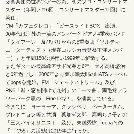
交響楽団の世界ツアーの為、初のソロ・コンサートマ
スター（年間ソロ6回、コンサートマスター11回）に
就任。
CM「カフェグレコ」「ピースライトBOX」出演。
90年代は海外の一流のメンバーとピアノ4重奏バンド
「タイフーン」及びパリからの5重奏団「ソルティ
エ・ダーティスト（現在コルシカ音楽祭主催メンバ
ー）」と年間150公演行い1999年に解散する。
またギターの最高峰アサド兄弟と6年、天才高橋悠治
と6年過ごし、2006年より葉加瀬太郎のHATSレーベル
でpopsを開始。FM「ジェットストリーム」及び、
RKB「新・窓を開けて九州」のテーマ曲、両毛線フラ
ワーパーク駅の「Fine Day！」を演奏している。
今までに、ヨーヨーマ、グラッペリ、ペーターダム、
プレトニョフ等と共演。葉加瀬太郎、高嶋ちさ子との
「三大バイオリニスト」及び、東儀秀樹、cobaとの
「TFC55」の活動は2019年迄行った。