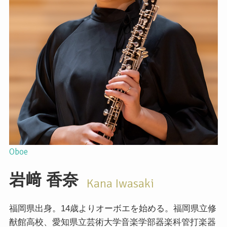
Oboe
岩﨑
香奈
Kana Iwasaki
福岡県出身。14歳よりオーボエを始める。福岡県立修
猷館高校、愛知県立芸術大学音楽学部器楽科管打楽器