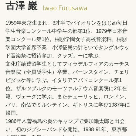
古澤 巖
Iwao Furusawa
1959年東京生まれ。3才半でバイオリンをはじめ毎日
学生音楽コンクール中学生の部第1位、1979年日本音
楽コンクール第1位。桐朋学園女子高校音楽科、桐朋
学園大学首席卒業、小澤征爾の計らいでタングルウッ
ド音楽祭に招待参加、クラズナーに学ぶ。
文化庁給費留学生としてフィラデルフィアのカーチス
音楽院（全員奨学生）卒業、バーンスタイン、チェリ
ビダッケ等に学ぶ。イタリアアバドコンクール第1
位。ザルツブルクのモーツァルテウム音楽院に2年在
籍、ヴェーグに学ぶ。またチューリッヒ、ロンドン、
パリ、南仏でミルシテイン、ギトリスに学び1987年に
帰国。
1986年木曽福島の夏のキャンプで葉加瀬太郎と出会
い、初のジプシーバンドを開始。1988-91年、東京都