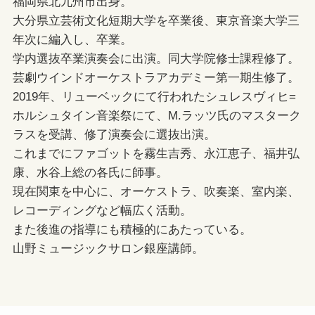
福岡県北九州市出身。
大分県立芸術文化短期大学を卒業後、東京音楽大学三
年次に編入し、卒業。
学内選抜卒業演奏会に出演。同大学院修士課程修了。
芸劇ウインドオーケストラアカデミー第一期生修了。
2019年、リューベックにて行われたシュレスヴィヒ=
ホルシュタイン音楽祭にて、M.ラッツ氏のマスターク
ラスを受講、修了演奏会に選抜出演。
これまでにファゴットを霧生吉秀、永江恵子、福井弘
康、水谷上総の各氏に師事。
現在関東を中心に、オーケストラ、吹奏楽、室内楽、
レコーディングなど幅広く活動。
また後進の指導にも積極的にあたっている。
山野ミュージックサロン銀座講師。