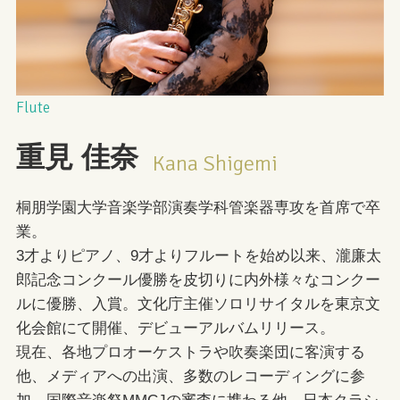
Flute
重見
佳奈
Kana Shigemi
桐朋学園大学音楽学部演奏学科管楽器専攻を首席で卒
業。
3才よりピアノ、9才よりフルートを始め以来、瀧廉太
郎記念コンクール優勝を皮切りに内外様々なコンクー
ルに優勝、入賞。文化庁主催ソロリサイタルを東京文
化会館にて開催、デビューアルバムリリース。
現在、各地プロオーケストラや吹奏楽団に客演する
他、メディアへの出演、多数のレコーディングに参