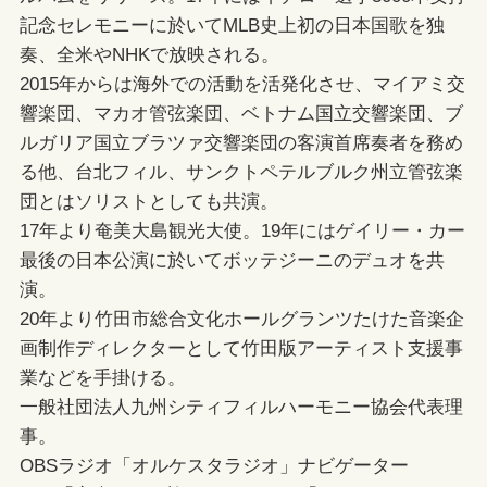
記念セレモニーに於いてMLB史上初の日本国歌を独
奏、全米やNHKで放映される。
2015年からは海外での活動を活発化させ、マイアミ交
響楽団、マカオ管弦楽団、ベトナム国立交響楽団、ブ
ルガリア国立ブラツァ交響楽団の客演首席奏者を務め
る他、台北フィル、サンクトペテルブルク州立管弦楽
団とはソリストとしても共演。
17年より奄美大島観光大使。19年にはゲイリー・カー
最後の日本公演に於いてボッテジーニのデュオを共
演。
20年より竹田市総合文化ホールグランツたけた音楽企
画制作ディレクターとして竹田版アーティスト支援事
業などを手掛ける。
一般社団法人九州シティフィルハーモニー協会代表理
事。
OBSラジオ「オルケスタラジオ」ナビゲーター