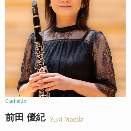
Clarinetto
前田
優紀
Yuki Maeda