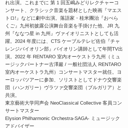
れ出演。これまでに 第 1 回五嶋みどりレクチャーコ
ンサート、クラシック音楽を題材とした映画『マエス
トロ!』などに劇中出演。落語家・桂米團治『おぺら
くご』九州初披露公演舞台音楽を手掛けた他、JR 九
州『ななつ星 in 九州』ヴァイオリニストとしても活
躍。2024 年度には、CTS ケーブルテレビ佐伯『チャ
レンジバイオリン部』バイオリン講師として年間TV出
演。2022 年 RENTARO 室内オーケストラ九州（ミュ
ージックパートナー古澤巖 / 一般社団法人 RENTARO
室内オーケストラ九州）コンサートマスター就任。ヨ
ーロッパツアーに参加、ソリストとしてドナウ交響楽
団（ハンガリー）ヴラツァ交響楽団（ブルガリア）と
共演。
東京藝術大学同声会 NeoClassical Collective 客員コン
サートマスター
Elysion Philharmonic Orchestra-SAGA- ミュージック
アドバイザー