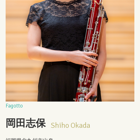
Fagotto
岡田志保
Shiho Okada